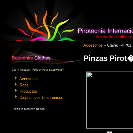
Accesorios
» Clave: I-PP01
Pinzas Pirot
Client Access
|
Forgot your password?
Accesorios
Ropa
Productos
Dispositivos Electrónicos
Prices in Mexican pesos